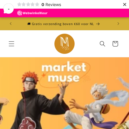
Meteen
×
0
Reviews
naar de
-
content
🚚 Gratis verzending boven €60 voor NL
⭐
Winkelwagen