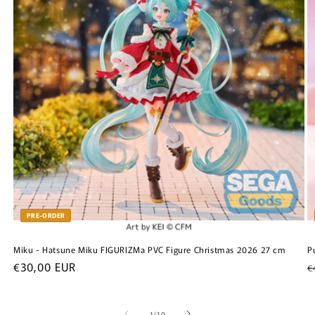
PRE-ORDER
P
Miku - Hatsune Miku FIGURIZMa PVC Figure Christmas 2026 27 cm
N
Normale
€30,00 EUR
€
p
prijs
van
1
/
10