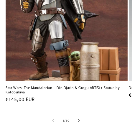
Star Wars: The Mandalorian – Din Djarin & Grogu ARTFX+ Statue by
D
Kotobukiya
N
€
Normale
€145,00 EUR
p
prijs
van
1
/
10