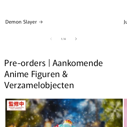
Demon Slayer
J
van
1
/
4
Pre-orders | Aankomende
Anime Figuren &
Verzamelobjecten